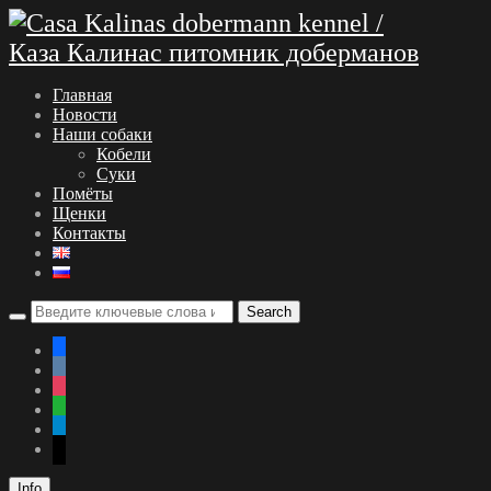
Главная
Новости
Наши собаки
Кобели
Суки
Помёты
Щенки
Контакты
facebook
vkontakte
instagram
whatsapp
telegram
mail
Info