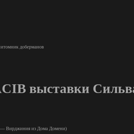
с питомник доберманов
CACIB выставки Сильв
 — Вирджиния из Дома Домени)