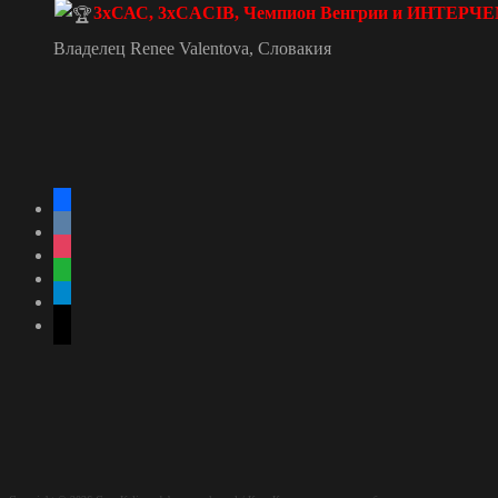
3хСАС, 3хCACIB, Чемпион Венгрии и ИНТЕР
Владелец
Renee Valentova, Словакия
facebook
vkontakte
instagram
whatsapp
telegram
mail