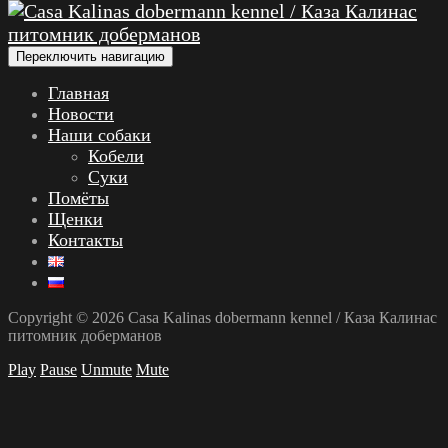
Переключить навигацию
Главная
Новости
Наши собаки
Кобели
Суки
Помёты
Щенки
Контакты
Copyright © 2026 Casa Kalinas dobermann kennel / Каза Калинас
питомник доберманов
Play
Pause
Unmute
Mute