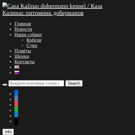
Главная
Новости
Наши собаки
Кобели
Суки
Помёты
Щенки
Контакты
facebook
vkontakte
instagram
whatsapp
telegram
mail
Info