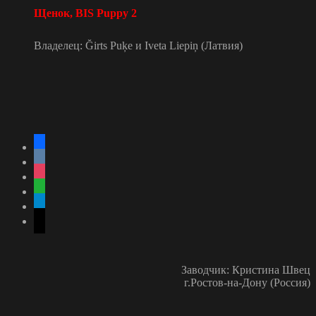
Щенок,
BIS Puppy 2
Владелец:
Ğirts Puķe и Iveta Liepiņ (Латвия)
facebook
vkontakte
instagram
whatsapp
telegram
mail
Заводчик: Кристина Швец
г.Ростов-на-Дону (Россия)