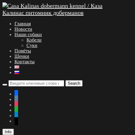
Главная
Новости
Наши собаки
Кобели
Суки
Помёты
Щенки
Контакты
facebook
vkontakte
instagram
whatsapp
telegram
mail
Info