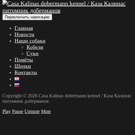
Переключить навигацию
Главная
Новости
Наши собаки
Кобели
Суки
Помёты
Щенки
Контакты
Copyright © 2026 Casa Kalinas dobermann kennel / Каза Калинас
питомник доберманов
Play
Pause
Unmute
Mute