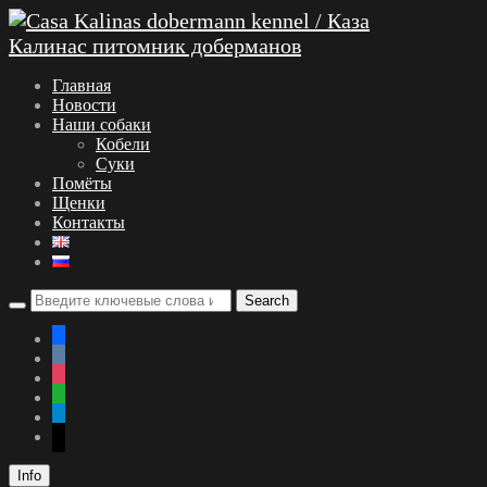
Главная
Новости
Наши собаки
Кобели
Суки
Помёты
Щенки
Контакты
facebook
vkontakte
instagram
whatsapp
telegram
mail
Info