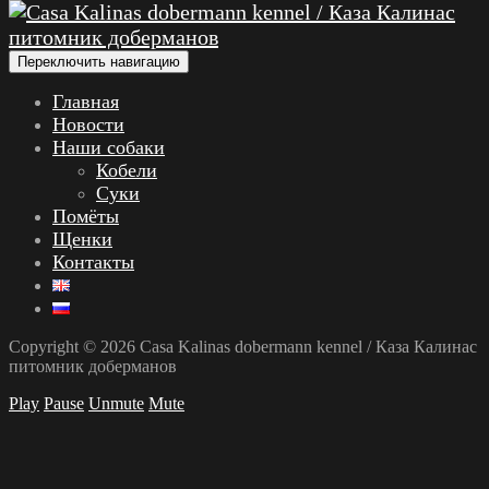
Переключить навигацию
Главная
Новости
Наши собаки
Кобели
Суки
Помёты
Щенки
Контакты
Copyright © 2026 Casa Kalinas dobermann kennel / Каза Калинас
питомник доберманов
Play
Pause
Unmute
Mute