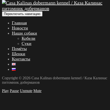
Переключить навигацию
Главная
Новости
Наши собаки
Кобели
Суки
Помёты
Щенки
Контакты
Copyright © 2026 Casa Kalinas dobermann kennel / Каза Калинас
питомник доберманов
Play
Pause
Unmute
Mute