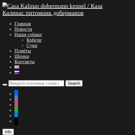
Главная
Новости
Наши собаки
Кобели
Суки
Помёты
Щенки
Контакты
facebook
vkontakte
instagram
whatsapp
telegram
mail
Info