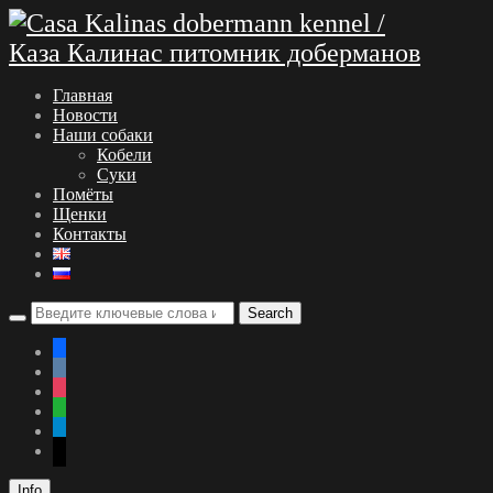
Главная
Новости
Наши собаки
Кобели
Суки
Помёты
Щенки
Контакты
facebook
vkontakte
instagram
whatsapp
telegram
mail
Info