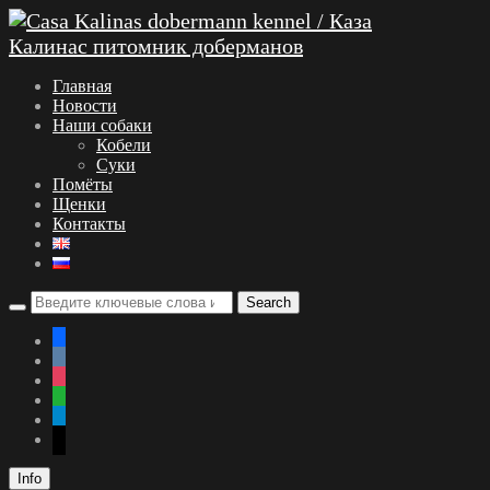
Главная
Новости
Наши собаки
Кобели
Суки
Помёты
Щенки
Контакты
facebook
vkontakte
instagram
whatsapp
telegram
mail
Info