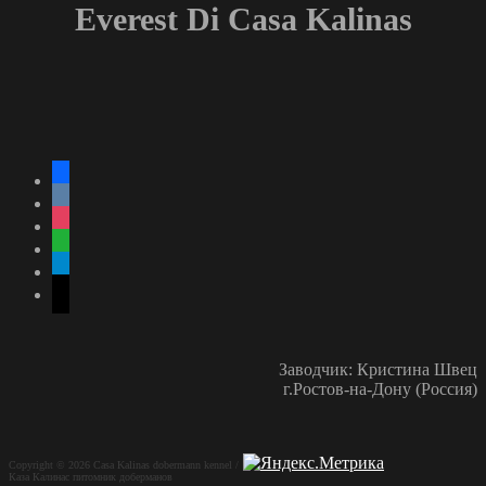
Everest Di Casa Kalinas
facebook
vkontakte
instagram
whatsapp
telegram
mail
Заводчик: Кристина Швец
г.Ростов-на-Дону (Россия)
Copyright © 2026 Casa Kalinas dobermann kennel /
Каза Калинас питомник доберманов