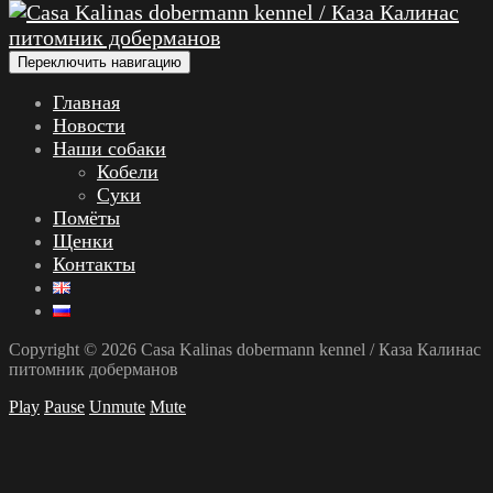
Переключить навигацию
Главная
Новости
Наши собаки
Кобели
Суки
Помёты
Щенки
Контакты
Copyright © 2026 Casa Kalinas dobermann kennel / Каза Калинас
питомник доберманов
Play
Pause
Unmute
Mute