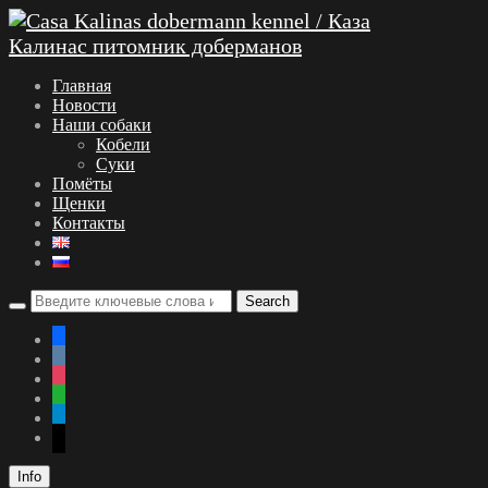
Главная
Новости
Наши собаки
Кобели
Суки
Помёты
Щенки
Контакты
facebook
vkontakte
instagram
whatsapp
telegram
mail
Info