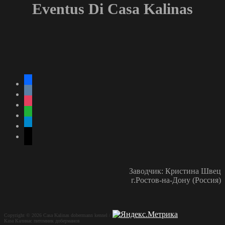
Eventus Di Casa Kalinas
facebook
vkontakte
instagram
whatsapp
telegram
mail
Заводчик: Кристина Швец
г.Ростов-на-Дону (Россия)
Copyright © 2026 Casa Kalinas dobermann kennel /
Каза Калинас питомник доберманов