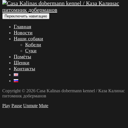
Переключить навигацию
Главная
Новости
Наши собаки
Кобели
Суки
Помёты
Щенки
Контакты
Copyright © 2026 Casa Kalinas dobermann kennel / Каза Калинас
питомник доберманов
Play
Pause
Unmute
Mute