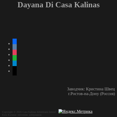
Dayana Di Casa Kalinas
facebook
vkontakte
instagram
whatsapp
telegram
mail
Заводчик: Кристина Швец
г.Ростов-на-Дону (Россия)
Copyright © 2026 Casa Kalinas dobermann kennel /
Каза Калинас питомник доберманов