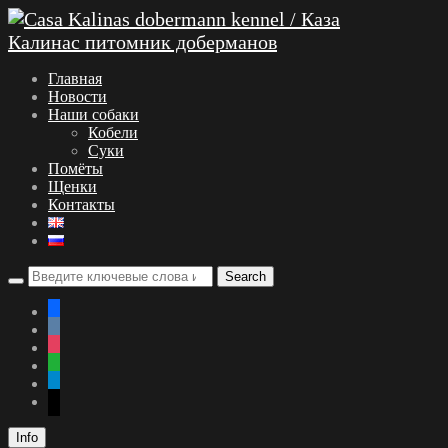
Главная
Новости
Наши собаки
Кобели
Суки
Помёты
Щенки
Контакты
facebook
vkontakte
instagram
whatsapp
telegram
mail
Info