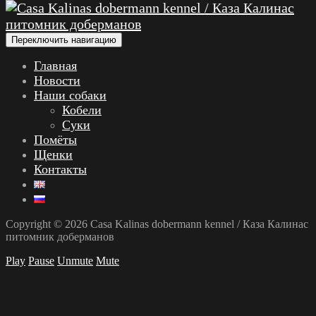
Переключить навигацию
Главная
Новости
Наши собаки
Кобели
Суки
Помёты
Щенки
Контакты
Copyright © 2026 Casa Kalinas dobermann kennel / Каза Калинас
питомник доберманов
Play
Pause
Unmute
Mute