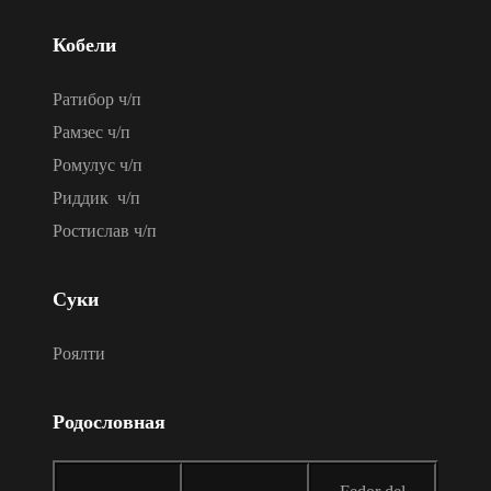
Кобели
Ратибор ч/п
Рамзес ч/п
Ромулус ч/п
Риддик ч/п
Ростислав ч/п
Суки
Роялти
Родословная