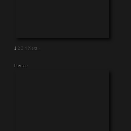
1
2
3
4
Next »
Рамзес