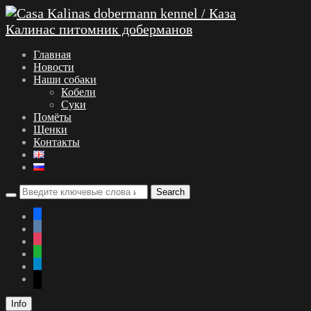
Главная
Новости
Наши собаки
Кобели
Суки
Помёты
Щенки
Контакты
facebook
vkontakte
instagram
whatsapp
telegram
mail
Info