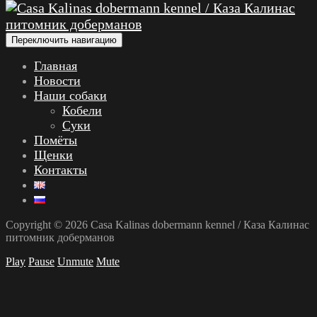
Переключить навигацию
Главная
Новости
Наши собаки
Кобели
Суки
Помёты
Щенки
Контакты
Copyright © 2026 Casa Kalinas dobermann kennel / Каза Калинас
питомник доберманов
Play
Pause
Unmute
Mute