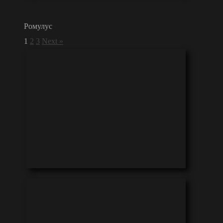
Ромулус
1
2
3
Next »