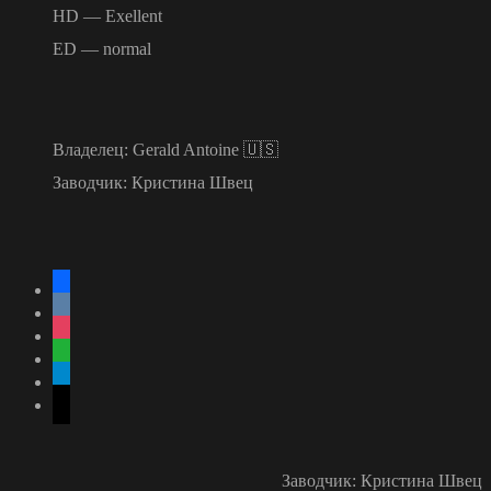
HD — Exellent
ED — normal
Владелец: Gerald Antoine 🇺🇸
Заводчик: Кристина Швец
facebook
vkontakte
instagram
whatsapp
telegram
mail
Заводчик: Кристина Швец