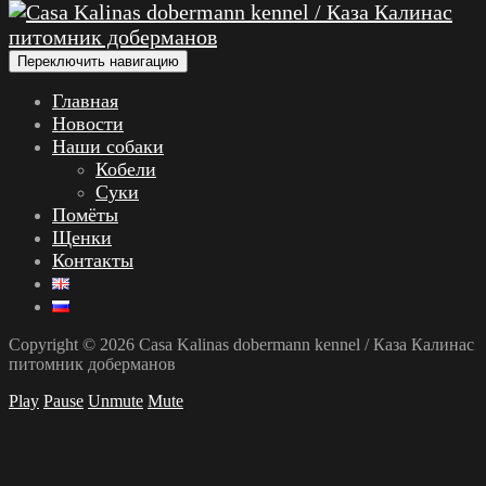
Переключить навигацию
Главная
Новости
Наши собаки
Кобели
Суки
Помёты
Щенки
Контакты
Copyright © 2026 Casa Kalinas dobermann kennel / Каза Калинас
питомник доберманов
Play
Pause
Unmute
Mute