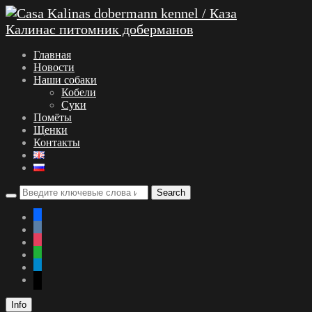
Главная
Новости
Наши собаки
Кобели
Суки
Помёты
Щенки
Контакты
facebook
vkontakte
instagram
whatsapp
telegram
mail
Info